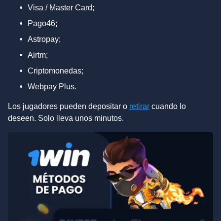
Visa / Master Card;
Pago46;
Astropay;
Airtm;
Criptomonedas;
Webpay Plus.
Los jugadores pueden depositar o
retirar
cuando lo
deseen. Solo lleva unos minutos.