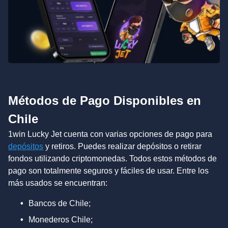
Métodos de Pago Disponibles en
Chile
1win Lucky Jet cuenta con varias opciones de pago para
depósitos
y retiros. Puedes realizar depósitos o retirar
fondos utilizando criptomonedas. Todos estos métodos de
pago son totalmente seguros y fáciles de usar. Entre los
más usados se encuentran:
Bancos de Chile;
Monederos Chile;