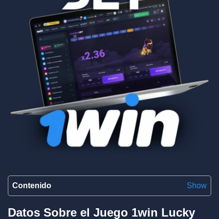
Contenido
Show
Datos Sobre el Juego 1win Lucky