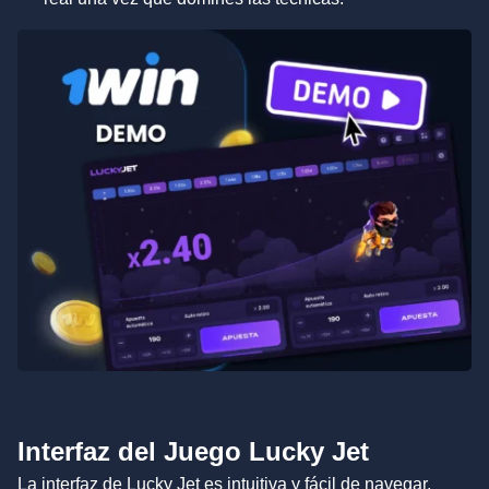
Interfaz del Juego Lucky Jet
La interfaz de Lucky Jet es intuitiva y fácil de navegar,