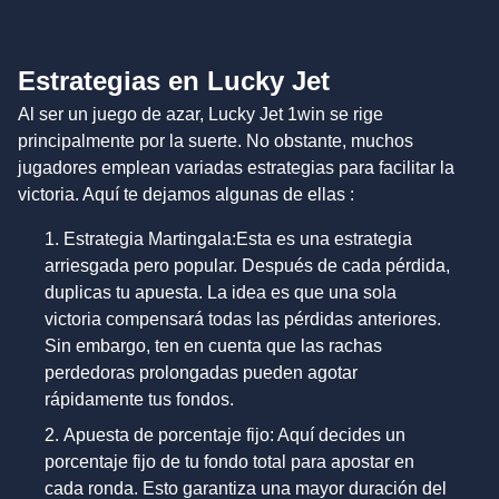
Estrategias en Lucky Jet
Al ser un juego de azar, Lucky Jet 1win se rige
principalmente por la suerte. No obstante, muchos
jugadores emplean variadas estrategias para facilitar la
victoria. Aquí te dejamos algunas de ellas :
Estrategia Martingala:Esta es una estrategia
arriesgada pero popular. Después de cada pérdida,
duplicas tu apuesta. La idea es que una sola
victoria compensará todas las pérdidas anteriores.
Sin embargo, ten en cuenta que las rachas
perdedoras prolongadas pueden agotar
rápidamente tus fondos.
Apuesta de porcentaje fijo: Aquí decides un
porcentaje fijo de tu fondo total para apostar en
cada ronda. Esto garantiza una mayor duración del