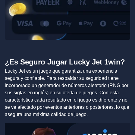
¿Es Seguro Jugar Lucky Jet 1win?
Lucky Jet es un juego que garantiza una experiencia
segura y confiable. Para respaldar su seguridad tiene
incorporado un generador de números aleatorio (RNG por
sus siglas en inglés) en su oferta de juegos. Con esta
característica cada resultado en el juego es diferente y no
se ve afectado por eventos anteriores o posteriores, lo que
asegura una máxima calidad de juego.