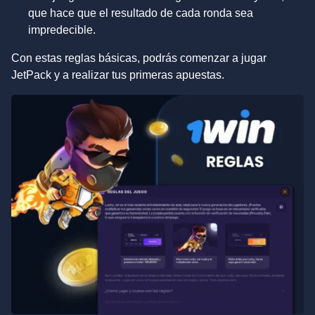
que hace que el resultado de cada ronda sea
impredecible.
Con estas reglas básicas, podrás comenzar a jugar
JetPack y a realizar tus primeras apuestas.