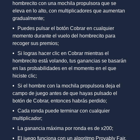
hombrecito con una mochila propulsora que se
eleva en lo alto, con multiplicadores que aumentan
gradualmente;
Puedes pulsar el botón Cobrar en cualquier
momento durante el vuelo del hombrecito para
recoger sus premios;
Si logras hacer clic en Cobrar mientras el
hombrecito está volando, tus ganancias se basarán
en las probabilidades en el momento en el que
hiciste clic;
Si el hombre con la mochila propulsora deja el
campo de juego antes de que hayas pulsado el
botón de Cobrar, entonces habrás perdido;
Cada ronda puede terminar con cualquier
multiplicador;
La ganancia máxima por ronda es de x200;
El juego funciona con un algoritmo Provably Fair,