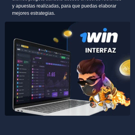
y apuestas realizadas, para que puedas elaborar
mejores estrategias.