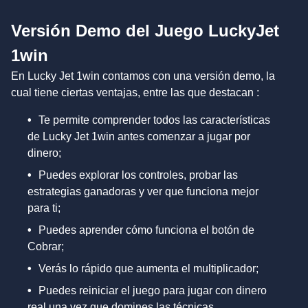
Versión Demo del Juego LuckyJet
1win
En Lucky Jet 1win contamos con una versión demo, la
cual tiene ciertas ventajas, entre las que destacan :
Te permite comprender todos las características
de Lucky Jet 1win antes comenzar a jugar por
dinero;
Puedes explorar los controles, probar las
estrategias ganadoras y ver que funciona mejor
para ti;
Puedes aprender cómo funciona el botón de
Cobrar;
Verás lo rápido que aumenta el multiplicador;
Puedes reiniciar el juego para jugar con dinero
real una vez que domines las técnicas.