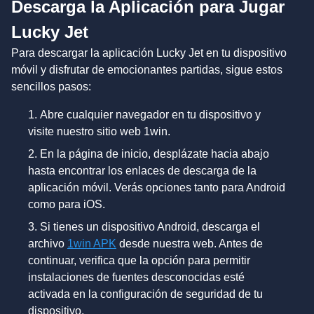
Descarga la Aplicación para Jugar
Lucky Jet
Para descargar la aplicación Lucky Jet en tu dispositivo
móvil y disfrutar de emocionantes partidas, sigue estos
sencillos pasos:
Abre cualquier navegador en tu dispositivo y
visite nuestro sitio web 1win.
En la página de inicio, desplázate hacia abajo
hasta encontrar los enlaces de descarga de la
aplicación móvil. Verás opciones tanto para Android
como para iOS.
Si tienes un dispositivo Android, descarga el
archivo
1win APK
desde nuestra web. Antes de
continuar, verifica que la opción para permitir
instalaciones de fuentes desconocidas esté
activada en la configuración de seguridad de tu
dispositivo.